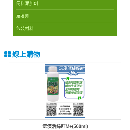
飼料添加劑
展著劑
包裝材料
線上購物
沅渼活綠旺M+(500ml)