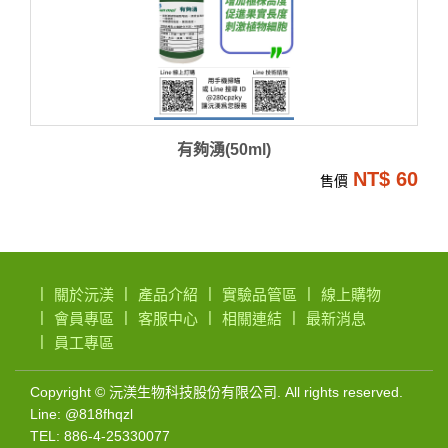
有夠湧(50ml)
NT$ 60
售價
關於沅渼
產品介紹
實驗品管區
線上購物
會員專區
客服中心
相關連結
最新消息
員工專區
微
Copyright © 沅渼生物科技股份有限公司. All rights reserved.
Line: @818fhqzl
生
TEL: 886-4-25330077