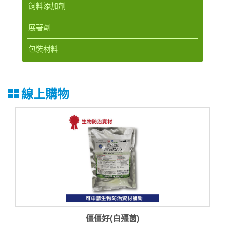
飼料添加劑
展著劑
包裝材料
線上購物
僵僵好(白殭菌)