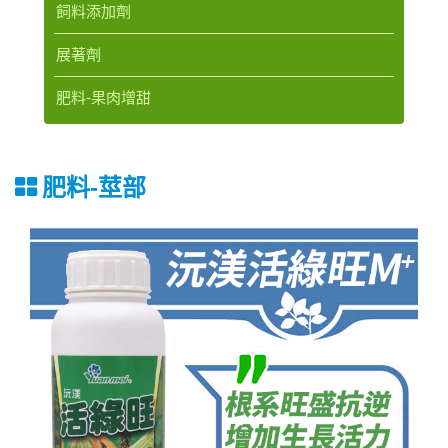
飼料添加劑
展著劑
肥料-果肉增甜
肥料-莖部