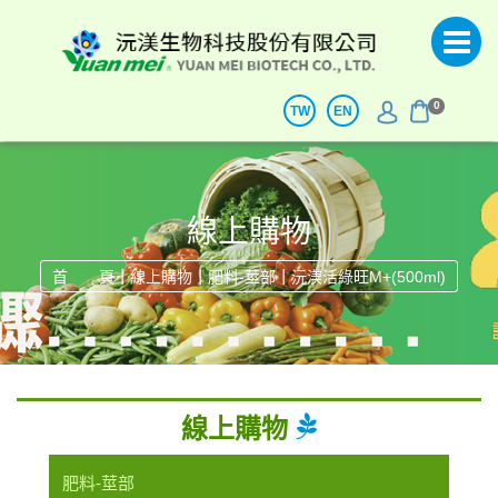
0
TW
EN
線上購物
|
|
|
首 頁
線上購物
肥料-莖部
沅渼活綠旺M+(500ml)
線上購物
肥料-莖部