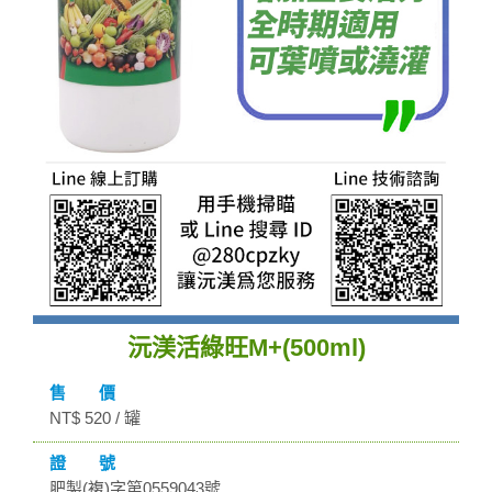
沅渼活綠旺M+(500ml)
售 價
NT$ 520 / 罐
證 號
肥製(複)字第0559043號