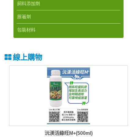
飼料添加劑
展著劑
包裝材料
線上購物
沅渼活綠旺M+(500ml)