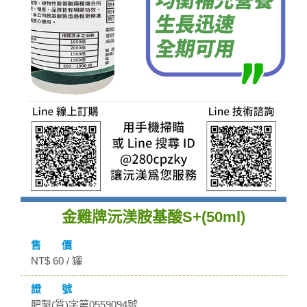
金雞牌沅渼胺基酸S+(50ml)
售 價
NT$ 60 / 罐
證 號
肥製(質)字第0559094號