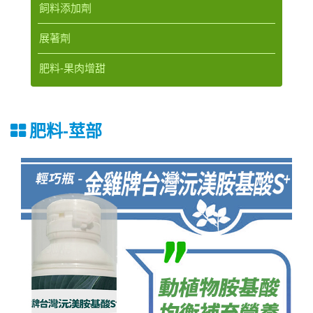
飼料添加劑
展著劑
肥料-果肉增甜
肥料-莖部