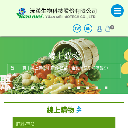
0
TW
EN
線上購物
|
|
|
首 頁
線上購物
肥料-莖部
金雞牌沅渼胺基酸S+
(50ml)
線上購物
肥料-莖部