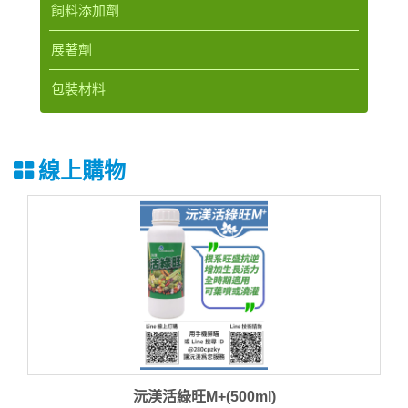
飼料添加劑
展著劑
包裝材料
線上購物
沅渼活綠旺M+(500ml)