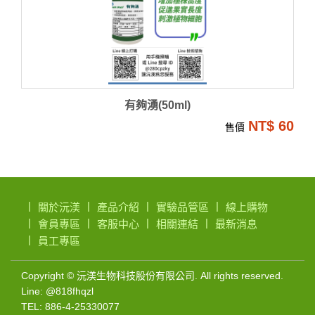
有夠湧(50ml)
NT$ 60
售價
關於沅渼
產品介紹
實驗品管區
線上購物
會員專區
客服中心
相關連結
最新消息
員工專區
微
Copyright © 沅渼生物科技股份有限公司. All rights reserved.
Line: @818fhqzl
生
TEL: 886-4-25330077