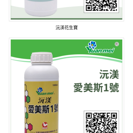
沅渼花生寶