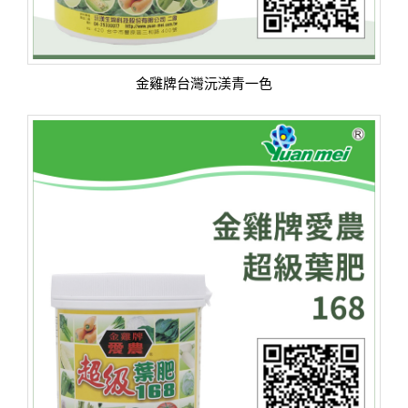
金雞牌台灣沅渼青一色