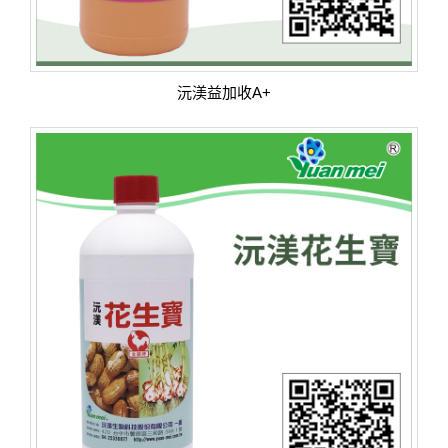
沅渼益加收A+