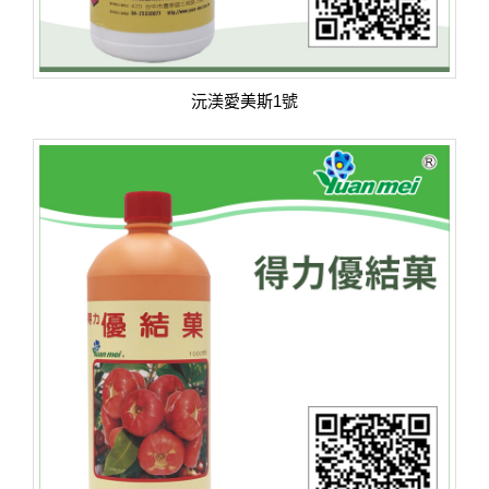
沅渼愛美斯1號