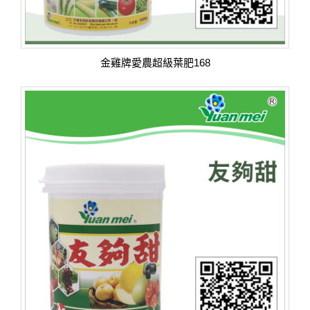
金雞牌愛農超級葉肥168