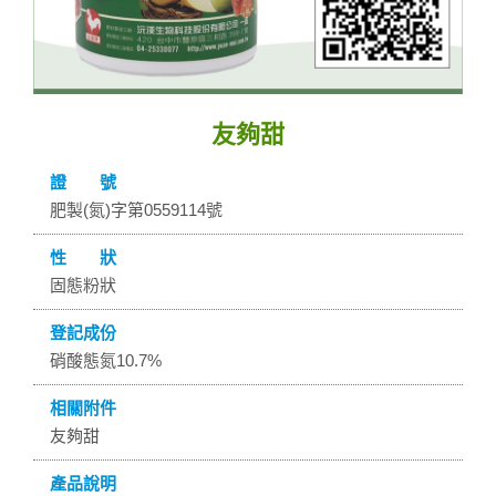
友夠甜
證 號
肥製(氮)字第0559114號
性 狀
固態粉狀
登記成份
硝酸態氮10.7%
相關附件
友夠甜
產品說明