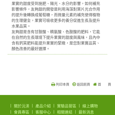
果實的甜度受到施肥、陽光、水分的影響，如何補充
影響條件，友夠甜的開發是利用海藻對葉片光合作用
的提升後轉換成葡萄糖，而微量元素的補充使得植物
的生理健全，果實可吸收更多的養分促進生長及提升
水果品質。
友夠甜是含有甘胺酸、精氨酸、色胺酸的肥料，它能
在自然的生長環境下提升果實的甜度與風味，且內中
含有鈣質肥料能提升果實的緊緻，是您對果實品質、
顏色改善的最好選擇。
列印本頁
返回前頁
首 頁
關於沅渼
產品介紹
實驗品管區
線上購物
會員專區
客服中心
相關連結
最新消息